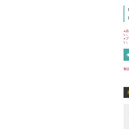
※
い
※
い
製