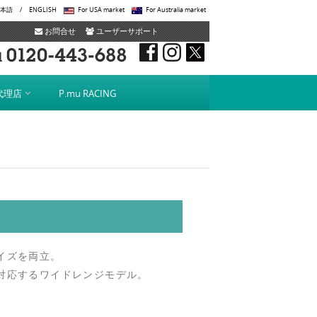
本語
/
ENGLISH
For USA market
For Australia market
お問合せ
ユーザーサポート
代理店
P.mu RACING
イズを両立。
対応するワイドレンジモデル。