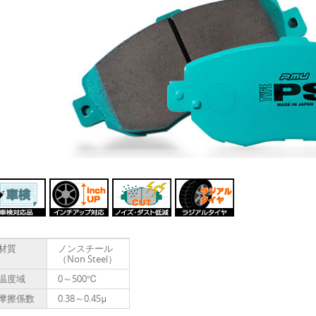
材質
ノンスチール
（Non Steel）
温度域
0～500℃
摩擦係数
0.38～0.45μ