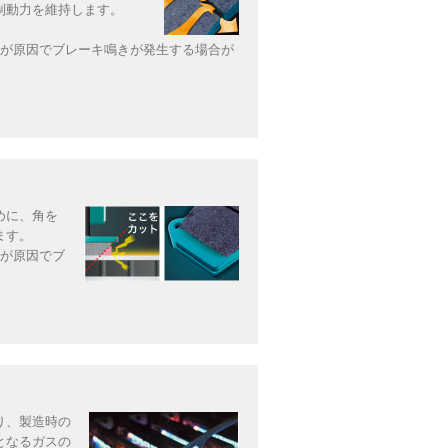
制動力を維持します。
等が原因でブレーキ鳴きが発生する場合が
めに、角を
ます。
等が原因でブ
り、製造時の
となるガスの