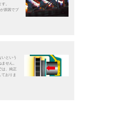
ます。
等が原因でブ
ないという
ねません。
では、純正
しておりま