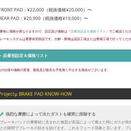
FRONT PAD：¥22,000（税抜価格¥20,000）〜
REAR PAD：¥20,900（税抜価格¥19,000）〜
品番毎に価格が異なりますので、設定及び価格は「
品番別設定＆価格リスト
」でご確認くだ
。
ブレーキシステムは重要保安部品です。分解・整備は認証工場または整備工場で行ってくだ
。
品番別設定＆価格リスト
品の仕様や価格の変更、製造及び販売を予告無く中止する場合がございます。
Projectμ BRAKE PAD KNOW-HOW
強烈な摩擦によって出たダストも確実に排除する
ブレーキパッドの摩擦材に含まれた物質が高温によって燃えた時にガスが発
との隙間でブレーキの効きを妨げます。これをフェード現象と言います。ブ