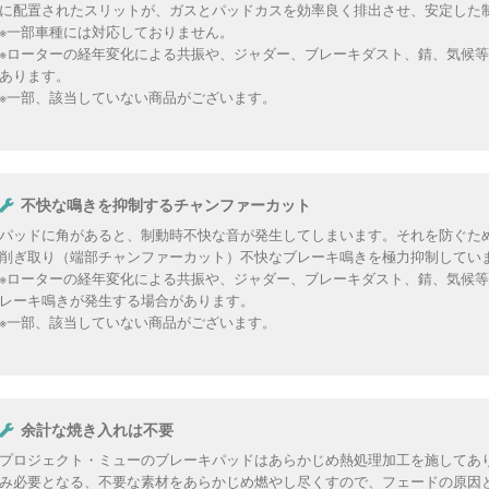
に配置されたスリットが、ガスとパッドカスを効率良く排出させ、安定した
※一部車種には対応しておりません。
※ローターの経年変化による共振や、ジャダー、ブレーキダスト、錆、気候
あります。
※一部、該当していない商品がございます。
不快な鳴きを抑制するチャンファーカット
パッドに角があると、制動時不快な音が発生してしまいます。それを防ぐた
削ぎ取り（端部チャンファーカット）不快なブレーキ鳴きを極力抑制してい
※ローターの経年変化による共振や、ジャダー、ブレーキダスト、錆、気候
レーキ鳴きが発生する場合があります。
※一部、該当していない商品がございます。
余計な焼き入れは不要
プロジェクト・ミューのブレーキパッドはあらかじめ熱処理加工を施してあ
み必要となる、不要な素材をあらかじめ燃やし尽くすので、フェードの原因