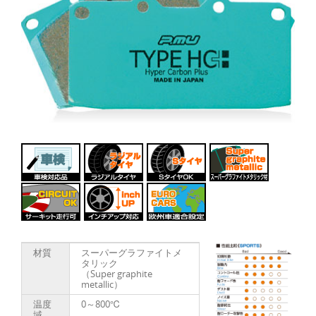
材質
スーパーグラファイトメ
タリック
（Super graphite
metallic）
温度
0～800℃
域