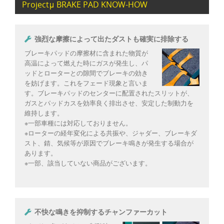
Projectμ BRAKE PAD KNOW-HOW
強烈な摩擦によって出たダストも確実に排除する
ブレーキパッドの摩擦材に含まれた物質が
高温によって燃えた時にガスが発生し、パ
ッドとローターとの隙間でブレーキの効き
を妨げます。これをフェード現象と言いま
す。ブレーキパッドのセンターに配置されたスリットが、
ガスとパッドカスを効率良く排出させ、安定した制動力を
維持します。
※一部車種には対応しておりません。
※ローターの経年変化による共振や、ジャダー、ブレーキダ
スト、錆、気候等が原因でブレーキ鳴きが発生する場合が
あります。
※一部、該当していない商品がございます。
不快な鳴きを抑制するチャンファーカット