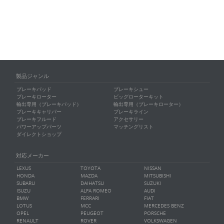
製品ジャンル
ブレーキパッド
ブレーキシュー
ブレーキローター
ビッグローターキット
輸出専用（ブレーキパッド）
輸出専用（ブレーキローター）
ブレーキキャリパー
ブレーキライン
ブレーキフルード
アクセサリー
パワーアップパーツ
マッチングリスト
ダイレクトショップ
対応メーカー
LEXUS
TOYOTA
NISSAN
HONDA
MAZDA
MITSUBISHI
SUBARU
DAIHATSU
SUZUKI
ISUZU
ALFA ROMEO
AUDI
BMW
FERRARI
FIAT
LOTUS
MCC
MERCEDES BENZ
OPEL
PEUGEOT
PORSCHE
RENAULT
ROVER
VOLKSWAGEN