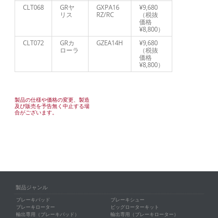
CLT068
GRヤ
GXPA16
¥9,680
リス
RZ/RC
（税抜
価格
¥8,800）
CLT072
GRカ
GZEA14H
¥9,680
ローラ
（税抜
価格
¥8,800）
製品の仕様や価格の変更、製造
及び販売を予告無く中止する場
合がございます。
製品ジャンル
ブレーキパッド
ブレーキシュー
ブレーキローター
ビッグローターキット
輸出専用（ブレーキパッド）
輸出専用（ブレーキローター）