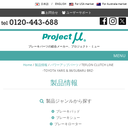
日本語
/
ENGLISH
For USA market
For Australia market
お問合せ
ユーザーサポート
ブレーキパーツの総合メーカー、プロジェクト・ミュー
MENU
Skip to content
Home
/
製品情報
/
パワーアップパーツ
/
TEFLON CLUTCH LINE
-TOYOTA YARIS & 86/SUBARU BRZ-
製品情報
製品ジャンルから探す
ブレーキパッド
ブレーキシュー
ブレーキローター