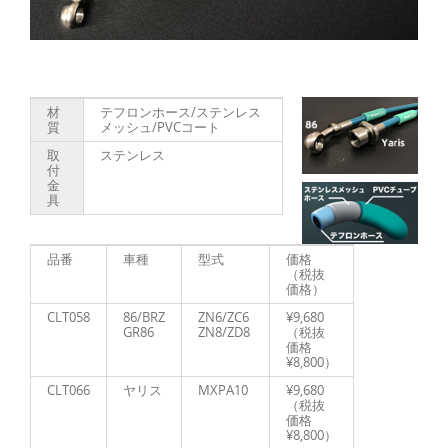
材
テフロンホース/ステンレス
質
メッシュ/PVCコート
取
ステンレス
付
金
具
品番
車種
型式
価格
（税抜
価格）
CLT058
86/BRZ
ZN6/ZC6
¥9,680
GR86
ZN8/ZD8
（税抜
価格
¥8,800）
CLT066
ヤリス
MXPA10
¥9,680
（税抜
価格
¥8,800）