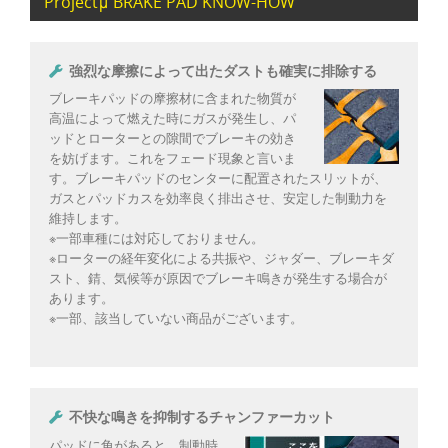
Projectμ BRAKE PAD KNOW-HOW
強烈な摩擦によって出たダストも確実に排除する
ブレーキパッドの摩擦材に含まれた物質が
高温によって燃えた時にガスが発生し、パ
ッドとローターとの隙間でブレーキの効き
を妨げます。これをフェード現象と言いま
す。ブレーキパッドのセンターに配置されたスリットが、
ガスとパッドカスを効率良く排出させ、安定した制動力を
維持します。
※一部車種には対応しておりません。
※ローターの経年変化による共振や、ジャダー、ブレーキダ
スト、錆、気候等が原因でブレーキ鳴きが発生する場合が
あります。
※一部、該当していない商品がございます。
不快な鳴きを抑制するチャンファーカット
パッドに角があると、制動時