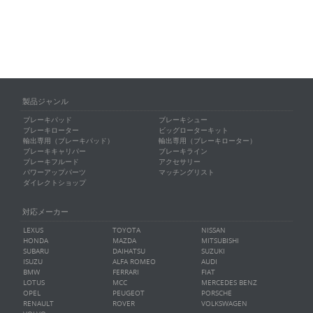
製品ジャンル
ブレーキパッド
ブレーキシュー
ブレーキローター
ビッグローターキット
輸出専用（ブレーキパッド）
輸出専用（ブレーキローター）
ブレーキキャリパー
ブレーキライン
ブレーキフルード
アクセサリー
パワーアップパーツ
マッチングリスト
ダイレクトショップ
対応メーカー
LEXUS
TOYOTA
NISSAN
HONDA
MAZDA
MITSUBISHI
SUBARU
DAIHATSU
SUZUKI
ISUZU
ALFA ROMEO
AUDI
BMW
FERRARI
FIAT
LOTUS
MCC
MERCEDES BENZ
OPEL
PEUGEOT
PORSCHE
RENAULT
ROVER
VOLKSWAGEN