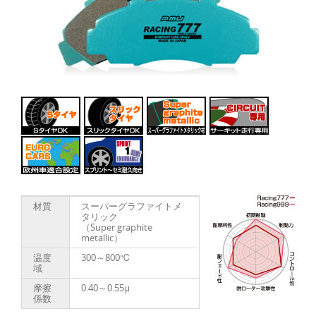
材質
スーパーグラファイトメ
タリック
（Super graphite
metallic）
温度
300～800℃
域
摩擦
0.40～0.55μ
係数