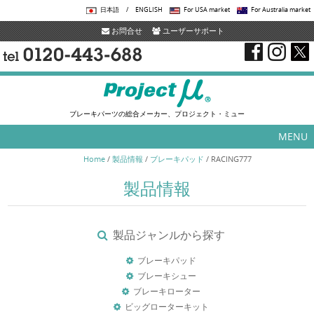
日本語
/
ENGLISH
For USA market
For Australia market
お問合せ
ユーザーサポート
ブレーキパーツの総合メーカー、プロジェクト・ミュー
MENU
Skip to content
Home
/
製品情報
/
ブレーキパッド
/
RACING777
製品情報
製品ジャンルから探す
ブレーキパッド
ブレーキシュー
ブレーキローター
ビッグローターキット