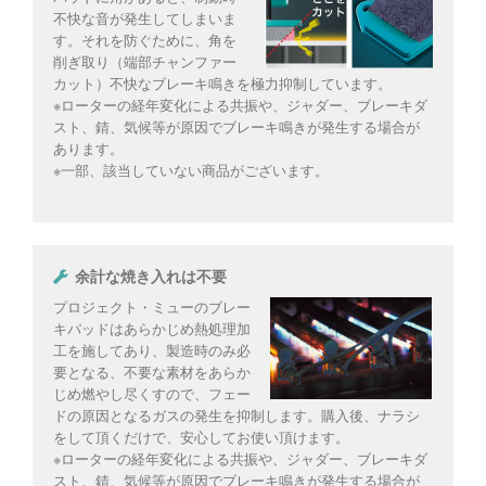
不快な音が発生してしまいま
す。それを防ぐために、角を
削ぎ取り（端部チャンファー
カット）不快なブレーキ鳴きを極力抑制しています。
※ローターの経年変化による共振や、ジャダー、ブレーキダ
スト、錆、気候等が原因でブレーキ鳴きが発生する場合が
あります。
※一部、該当していない商品がございます。
余計な焼き入れは不要
プロジェクト・ミューのブレー
キパッドはあらかじめ熱処理加
工を施してあり、製造時のみ必
要となる、不要な素材をあらか
じめ燃やし尽くすので、フェー
ドの原因となるガスの発生を抑制します。購入後、ナラシ
をして頂くだけで、安心してお使い頂けます。
※ローターの経年変化による共振や、ジャダー、ブレーキダ
スト、錆、気候等が原因でブレーキ鳴きが発生する場合が