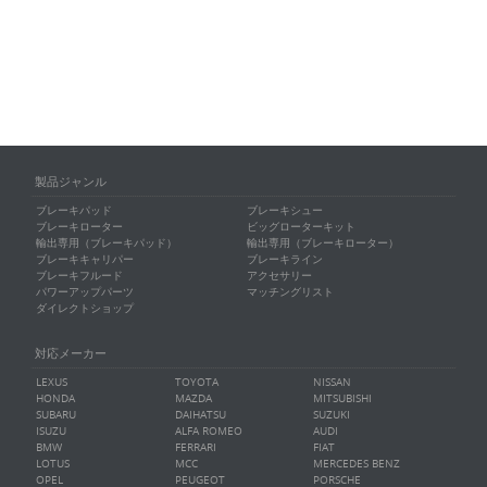
製品ジャンル
ブレーキパッド
ブレーキシュー
ブレーキローター
ビッグローターキット
輸出専用（ブレーキパッド）
輸出専用（ブレーキローター）
ブレーキキャリパー
ブレーキライン
ブレーキフルード
アクセサリー
パワーアップパーツ
マッチングリスト
ダイレクトショップ
対応メーカー
LEXUS
TOYOTA
NISSAN
HONDA
MAZDA
MITSUBISHI
SUBARU
DAIHATSU
SUZUKI
ISUZU
ALFA ROMEO
AUDI
BMW
FERRARI
FIAT
LOTUS
MCC
MERCEDES BENZ
OPEL
PEUGEOT
PORSCHE