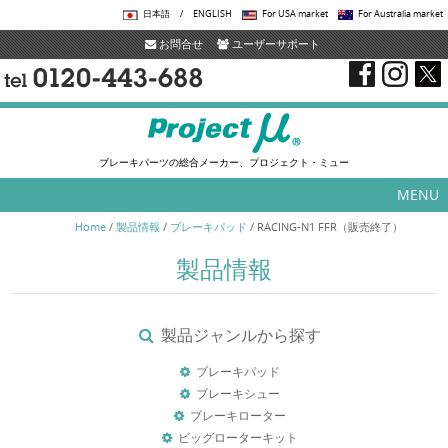
日本語
/
ENGLISH
For USA market
For Australia market
お問合せ
ユーザーサポート
ブレーキパーツの総合メーカー、プロジェクト・ミュー
MENU
Skip to content
Home
/
製品情報
/
ブレーキパッド
/
RACING-N1 FFR（販売終了）
製品情報
製品ジャンルから探す
ブレーキパッド
ブレーキシュー
ブレーキローター
ビッグローターキット