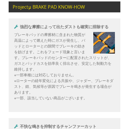
Projectμ BRAKE PAD KNOW-HOW
強烈な摩擦によって出たダストも確実に排除する
ブレーキパッドの摩擦材に含まれた物質が
高温によって燃えた時にガスが発生し、パ
ッドとローターとの隙間でブレーキの効き
を妨げます。これをフェード現象と言いま
す。ブレーキパッドのセンターに配置されたスリットが、
ガスとパッドカスを効率良く排出させ、安定した制動力を
維持します。
※一部車種には対応しておりません。
※ローターの経年変化による共振や、ジャダー、ブレーキダ
スト、錆、気候等が原因でブレーキ鳴きが発生する場合が
あります。
※一部、該当していない商品がございます。
不快な鳴きを抑制するチャンファーカット