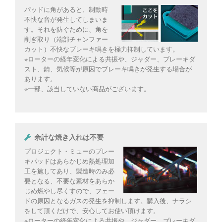
パッドに角があると、制動時
不快な音が発生してしまいま
す。それを防ぐために、角を
削ぎ取り（端部チャンファー
カット）不快なブレーキ鳴きを極力抑制しています。
※ローターの経年変化による共振や、ジャダー、ブレーキダ
スト、錆、気候等が原因でブレーキ鳴きが発生する場合が
あります。
※一部、該当していない商品がございます。
余計な焼き入れは不要
プロジェクト・ミューのブレー
キパッドはあらかじめ熱処理加
工を施してあり、製造時のみ必
要となる、不要な素材をあらか
じめ燃やし尽くすので、フェー
ドの原因となるガスの発生を抑制します。購入後、ナラシ
をして頂くだけで、安心してお使い頂けます。
※ローターの経年変化による共振や、ジャダー、ブレーキダ