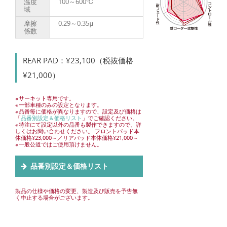
温度
100～600℃
域
摩擦
0.29～0.35μ
係数
REAR PAD：¥23,100（税抜価格
¥21,000）
※サーキット専用です。
※一部車種のみの設定となります。
※品番毎に価格が異なりますので、設定及び価格は
「
品番別設定＆価格リスト
」でご確認ください。
※特注にて設定以外の品番も製作できますので、詳
しくはお問い合わせください。 フロントパッド本
体価格¥23,000～／リアパッド本体価格¥21,000～
※一般公道ではご使用頂けません。
品番別設定＆価格リスト
製品の仕様や価格の変更、製造及び販売を予告無
く中止する場合がございます。