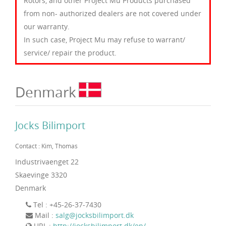
Rotors, and other Project Mu Products purchased
from non- authorized dealers are not covered under
our warranty.
In such case, Project Mu may refuse to warrant/
service/ repair the product.
Denmark
Jocks Bilimport
Contact : Kim, Thomas
Industrivaenget 22
Skaevinge 3320
Denmark
Tel : +45-26-37-7430
Mail :
salg@jocksbilimport.dk
URL :
http://jocksbilimport.dk/en/