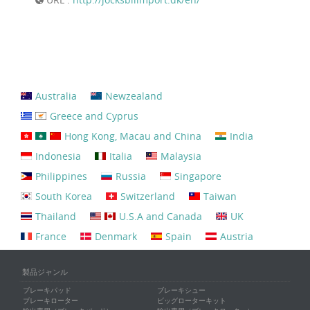
Australia
Newzealand
Greece and Cyprus
Hong Kong, Macau and China
India
Indonesia
Italia
Malaysia
Philippines
Russia
Singapore
South Korea
Switzerland
Taiwan
Thailand
U.S.A and Canada
UK
France
Denmark
Spain
Austria
製品ジャンル
ブレーキパッド
ブレーキシュー
ブレーキローター
ビッグローターキット