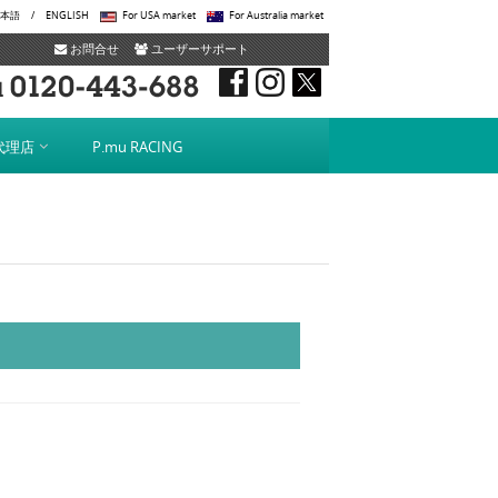
本語
/
ENGLISH
For USA market
For Australia market
お問合せ
ユーザーサポート
代理店
P.mu RACING