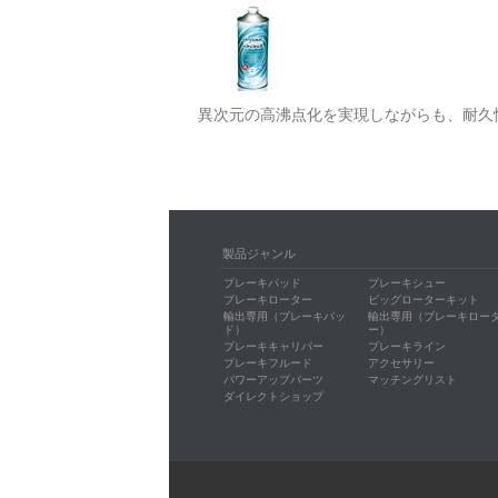
異次元の高沸点化を実現しながらも、耐久
製品ジャンル
ブレーキパッド
ブレーキシュー
ブレーキローター
ビッグローターキット
輸出専用（ブレーキパッ
輸出専用（ブレーキロー
ド）
ー）
ブレーキキャリパー
ブレーキライン
ブレーキフルード
アクセサリー
パワーアップパーツ
マッチングリスト
ダイレクトショップ