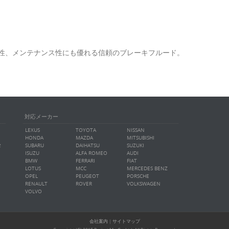
性、メンテナンス性にも優れる信頼のブレーキフルード。
対応メーカー
LEXUS
TOYOTA
NISSAN
HONDA
MAZDA
MITSUBISHI
タ
SUBARU
DAIHATSU
SUZUKI
ISUZU
ALFA ROMEO
AUDI
BMW
FERRARI
FIAT
LOTUS
MCC
MERCEDES BENZ
OPEL
PEUGEOT
PORSCHE
RENAULT
ROVER
VOLKSWAGEN
VOLVO
会社案内
｜
サイトマップ